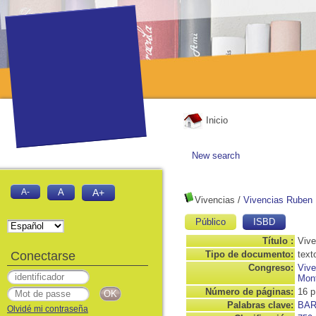
Inicio
New search
A-
A
A+
Vivencias
/
Vivencias Ruben B
Público
ISBD
Título :
Vive
Conectarse
Tipo de documento:
text
Congreso:
Vive
Mont
Número de páginas:
16 p
Palabras clave:
BAR
Olvidé mi contraseña