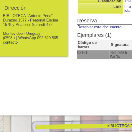
Clasificación:
759.
Link:
http
Dirección
lvl=
BIBLIOTECA "Antonio Pena"
Reserva
Durazno 1577 - Peatonal Encina
1578 y Peatonal Sarandí 472
Reservar este documento
Montevideo - Uruguay
Ejemplares (1)
(0598 +) WhatsApp 092 529 505
contacto
Código de
Signatura
barras
02161
759.989 5
BARv
BIBLIOTECA "