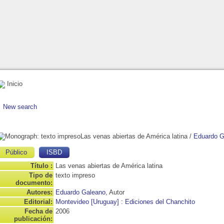
Inicio
New search
Las venas abiertas de América latina
/
Eduardo G
Público
ISBD
Título :
Las venas abiertas de América latina
Tipo de
texto impreso
documento:
Autores:
Eduardo Galeano
, Autor
Editorial:
Montevideo [Uruguay] : Ediciones del Chanchito
Fecha de
2006
publicación: