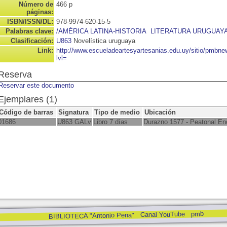
Número de
466 p
páginas:
ISBN/ISSN/DL:
978-9974-620-15-5
Palabras clave:
/AMÉRICA LATINA-HISTORIA
LITERATURA URUGUAYA
Clasificación:
U863
Novelística uruguaya
Link:
http://www.escueladeartesyartesanias.edu.uy/sitio/pmbn
lvl=
Reserva
Reservar este documento
Ejemplares (1)
Código de barras
Signatura
Tipo de medio
Ubicación
01686
U863 GALv
Libro 7 días
Durazno 1577 - Peatonal En
pmb
Canal YouTube
BIBLIOTECA "Antonio Pena"