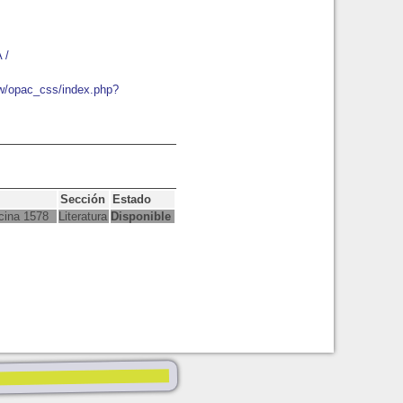
 /
ew/opac_css/index.php?
Sección
Estado
cina 1578
Literatura
Disponible