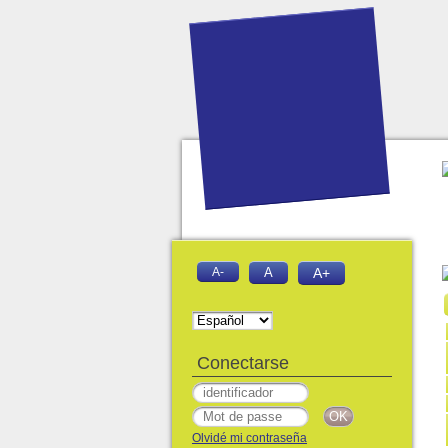
A-
A
A+
Conectarse
Olvidé mi contraseña