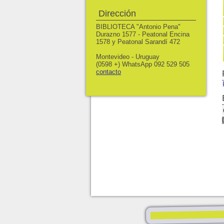
Dirección
BIBLIOTECA "Antonio Pena"
Durazno 1577 - Peatonal Encina
1578 y Peatonal Sarandí 472
Montevideo - Uruguay
(0598 +) WhatsApp 092 529 505
contacto