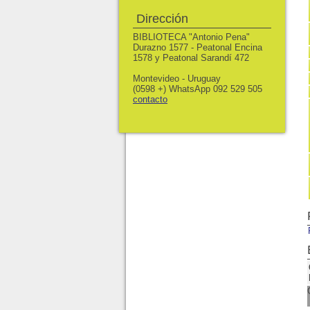
Dirección
BIBLIOTECA "Antonio Pena"
Durazno 1577 - Peatonal Encina
1578 y Peatonal Sarandí 472
Montevideo - Uruguay
(0598 +) WhatsApp 092 529 505
contacto