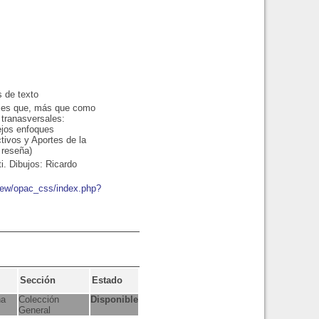
s de texto
 ejes que, más que como
 tranasversales:
ejos enfoques
tivos y Aportes de la
 reseña)
i. Dibujos: Ricardo
bnew/opac_css/index.php?
Sección
Estado
na
Colección
Disponible
General