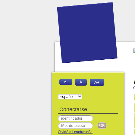
A-
A
A+
Conectarse
Olvidé mi contraseña