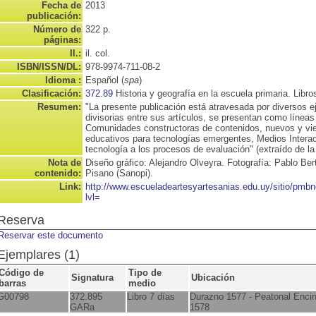
Fecha de
2013
publicación:
Número de
322 p.
páginas:
Il.:
il. col.
ISBN/ISSN/DL:
978-9974-711-08-2
Idioma :
Español (
spa
)
Clasificación:
372.89
Historia y geografía en la escuela primaria. Libro
Resumen:
"La presente publicación está atravesada por diversos
divisorias entre sus artículos, se presentan como líneas
Comunidades constructoras de contenidos, nuevos y vi
educativos para tecnologías emergentes, Medios Interac
tecnología a los procesos de evaluación" (extraído de la
Nota de
Diseño gráfico: Alejandro Olveyra. Fotografía: Pablo Bert
contenido:
Pisano (Sanopi).
Link:
http://www.escueladeartesyartesanias.edu.uy/sitio/pm
lvl=
Reserva
Reservar este documento
Ejemplares (1)
Código de
Tipo de
Signatura
Ubicación
barras
medio
G00798
372.895
Libro 7 días
Durazno 1577 - Peatonal Enci
GARa
1578