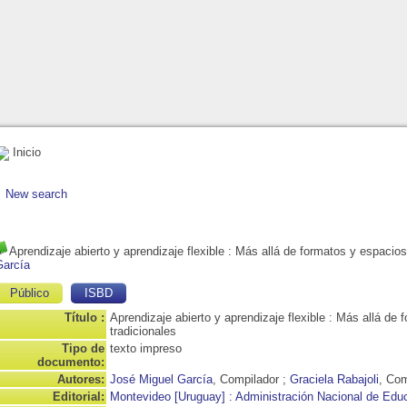
Inicio
New search
Aprendizaje abierto y aprendizaje flexible
: Más allá de formatos y espacios
García
Público
ISBD
Título :
Aprendizaje abierto y aprendizaje flexible : Más allá de
tradicionales
Tipo de
texto impreso
documento:
Autores:
José Miguel García
, Compilador ;
Graciela Rabajoli
, Com
Editorial:
Montevideo [Uruguay] : Administración Nacional de Ed