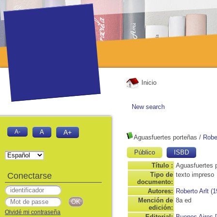
Inicio
New search
A-
A
A+
Aguasfuertes porteñas
/
Rober
Público
ISBD
Título :
Aguasfuertes 
Conectarse
Tipo de
texto impreso
documento:
Autores:
Roberto Arlt (
Mención de
8a ed
edición:
Olvidé mi contraseña
Editorial:
Buenos Aires [