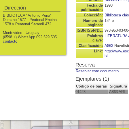
Fecha de
1998
Dirección
publicación:
Colección:
Biblioteca clá
BIBLIOTECA "Antonio Pena"
Durazno 1577 - Peatonal Encina
Número de
184 p
1578 y Peatonal Sarandí 472
páginas:
ISBN/ISSN/DL:
978-950-03-00
Montevideo - Uruguay
Palabras
LITERATURA
(0598 +) WhatsApp 092 529 505
clave:
contacto
Clasificación:
A863
Novelíst
Link:
http://www.es
lvl=
Reserva
Reservar este documento
Ejemplares (1)
Código de barras
Signatura
01423
A863 ARL