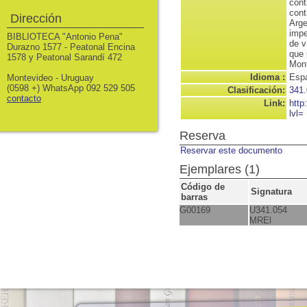
cont
cont
Dirección
Arge
impe
BIBLIOTECA "Antonio Pena"
de v
Durazno 1577 - Peatonal Encina
que 
1578 y Peatonal Sarandí 472
Mont
Idioma :
Espa
Montevideo - Uruguay
(0598 +) WhatsApp 092 529 505
Clasificación:
341
contacto
Link:
http
lvl=
Reserva
Reservar este documento
Ejemplares (1)
Código de
Signatura
barras
G00169
U341.054
MREl