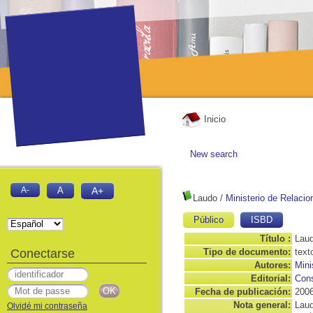
Inicio
New search
A-
A
A+
Laudo
/
Ministerio de Relaci
Público
ISBD
Título :
Lau
Conectarse
Tipo de documento:
text
Autores:
Mini
Editorial:
Cons
Fecha de publicación:
200
Nota general:
Laud
Olvidé mi contraseña