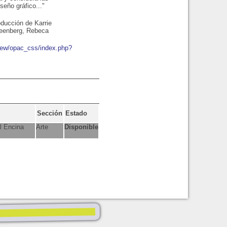
seño gráfico..."
oducción de Karrie
reenberg, Rebeca
bnew/opac_css/index.php?
Sección
Estado
l Encina
Arte
Disponible