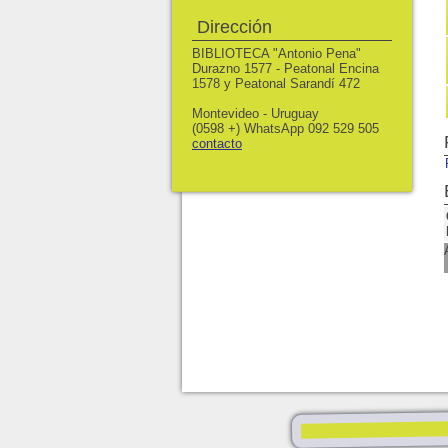
Dirección
BIBLIOTECA "Antonio Pena"
Durazno 1577 - Peatonal Encina
1578 y Peatonal Sarandí 472
Montevideo - Uruguay
(0598 +) WhatsApp 092 529 505
contacto