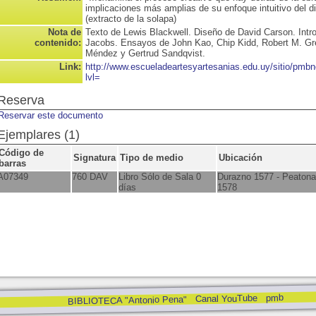
implicaciones más amplias de su enfoque intuitivo del di
(extracto de la solapa)
Nota de
Texto de Lewis Blackwell. Diseño de David Carson. Intr
contenido:
Jacobs. Ensayos de John Kao, Chip Kidd, Robert M. G
Méndez y Gertrud Sandqvist.
Link:
http://www.escueladeartesyartesanias.edu.uy/sitio/pm
lvl=
Reserva
Reservar este documento
Ejemplares (1)
Código de
Signatura
Tipo de medio
Ubicación
barras
A07349
760 DAV
Libro Sólo de Sala 0
Durazno 1577 - Peatona
días
1578
pmb
Canal YouTube
BIBLIOTECA "Antonio Pena"