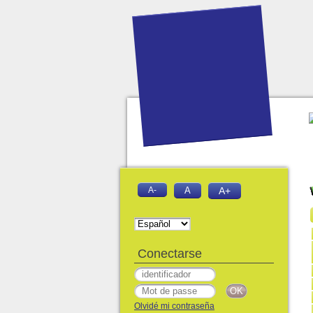
A-
A
A+
Conectarse
Olvidé mi contraseña