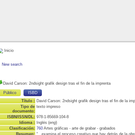
Inicio
New search
David Carson: 2ndsight grafik design tras el fin de la imprenta
Público
ISBD
Título :
David Carson: 2ndsight grafik design tras el fin de la im
Tipo de
texto impreso
documento:
ISBN/ISSN/DL:
978-1-85669-104-8
Idioma :
Inglés (
eng
)
Clasificación:
760
Artes gráficas - arte de grabar - grabados
Resumen:
"...examina el proceso creativo que hay detrás de la obr