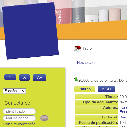
Inicio
New search
A-
A
A+
20.000 años de pintura
: De l
Público
ISBD
Título :
20.0
Conectarse
Tipo de documento:
text
Autores:
Hans
Edu
Editorial:
Barc
Fecha de publicación:
196
Olvidé mi contraseña