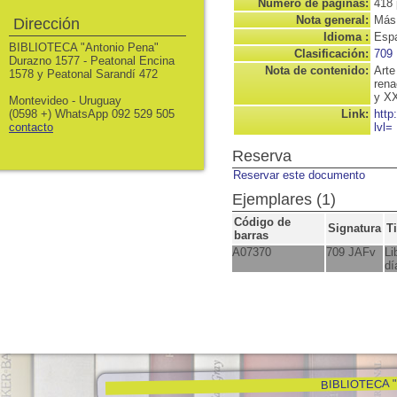
Número de páginas:
418 
Nota general:
Más 
Dirección
Idioma :
Espa
BIBLIOTECA "Antonio Pena"
Clasificación:
709
Durazno 1577 - Peatonal Encina
Nota de contenido:
Arte
1578 y Peatonal Sarandí 472
rena
y XX
Montevideo - Uruguay
(0598 +) WhatsApp 092 529 505
Link:
http
contacto
lvl=
Reserva
Reservar este documento
Ejemplares (1)
Código de
Signatura
T
barras
A07370
709 JAFv
Li
dí
BIBLIOTECA "