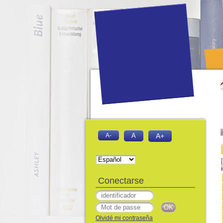
A-
A
A+
Conectarse
Olvidé mi contraseña