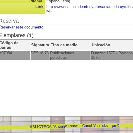
Idioma :
Español (
spa
)
Link:
http://www.escueladeartesyartesanias.edu.uy/sit
lvl=
Reserva
Reservar este documento
Ejemplares (1)
Código de
Signatura
Tipo de medio
Ubicación
barras
A07084
DES n°.76
Publicaciones
Durazno 1577 - Peatona
peródicas
1578
pmb
Canal YouTube
BIBLIOTECA "Antonio Pena"