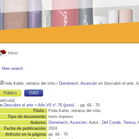
Inicio
New search
Frida Kahlo, retratos del mito
/
Doménech, Asunción
en Descubrir el arte, A
Público
ISBD
[artículo]
in
Descubrir el arte
>
Año VII n°.76 (junio)
. - pp. 66 - 70
Título :
Frida Kahlo, retratos del mito
Tipo de documento:
texto impreso
Autores:
Doménech, Asunción
, Autor ;
Del Conde, Teresa
, 
Fecha de publicación:
2024
Artículo en la página:
pp. 66 - 70