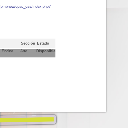
io/pmbnew/opac_css/index.php?
Sección
Estado
l Encina
Arte
Disponible