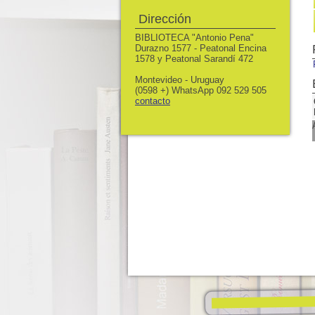
Dirección
BIBLIOTECA "Antonio Pena"
Durazno 1577 - Peatonal Encina
1578 y Peatonal Sarandí 472
Montevideo - Uruguay
(0598 +) WhatsApp 092 529 505
contacto