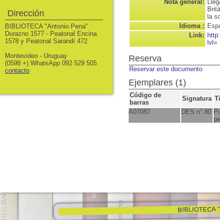
Nota general:
Lleg
Brit
Dirección
la s
Idioma :
Espa
BIBLIOTECA "Antonio Pena"
Durazno 1577 - Peatonal Encina
Link:
http
1578 y Peatonal Sarandí 472
lvl=
Montevideo - Uruguay
Reserva
(0598 +) WhatsApp 092 529 505
Reservar este documento
contacto
Ejemplares (1)
Código de
Signatura
T
barras
A07087
DES n°.80
Pu
pe
BIBLIOTECA "