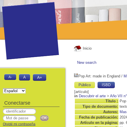
Inicio
New search
Pop Art: made in England
/
M
A-
A
A+
Público
ISBD
[artículo]
in
Descubrir el arte
>
Año VII n°
Título :
Pop 
Conectarse
Tipo de documento:
text
Autores:
Mas 
Fecha de publicación:
202
Artículo en la página:
pp. 
Olvidé mi contraseña