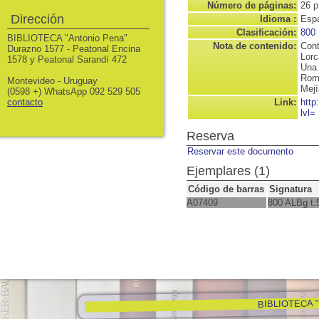
Número de páginas:
26 p
Dirección
Idioma :
Espa
Clasificación:
800
BIBLIOTECA "Antonio Pena"
Nota de contenido:
Cont
Durazno 1577 - Peatonal Encina
Lorc
1578 y Peatonal Sarandí 472
Una
Roma
Montevideo - Uruguay
Mejí
(0598 +) WhatsApp 092 529 505
contacto
Link:
http
lvl=
Reserva
Reservar este documento
Ejemplares (1)
Código de barras
Signatura
A07409
800 ALBg t.
BIBLIOTECA "