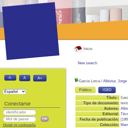
Inicio
New search
A-
A
A+
Garcia Lorca
/
Albistur, Jorge
Público
ISBD
Título :
Garc
Conectarse
Tipo de documento:
text
Autores:
Albi
Editorial:
Téc
Fecha de publicación:
[198
Colección:
Manu
Olvidé mi contraseña