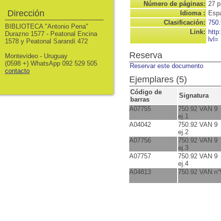
Número de páginas:
27 p
Dirección
Idioma :
Espa
Clasificación:
750.
BIBLIOTECA "Antonio Pena"
Link:
http
Durazno 1577 - Peatonal Encina
lvl=
1578 y Peatonal Sarandí 472
Reserva
Montevideo - Uruguay
(0598 +) WhatsApp 092 529 505
Reservar este documento
contacto
Ejemplares (5)
Código de
Signatura
barras
A07755
750.92 VAN 9
ej.1
A04042
750.92 VAN 9
ej.2
A07756
750.92 VAN 9
ej.3
A07757
750.92 VAN 9
ej.4
A04813
750.92 VAN n°