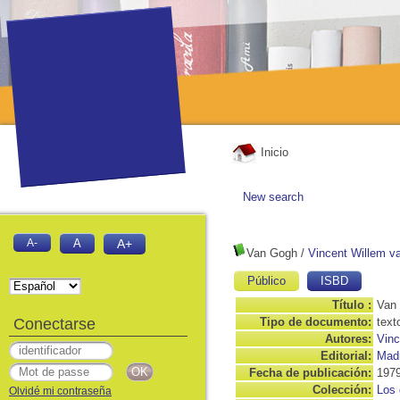
Inicio
New search
A-
A
A+
Van Gogh
/
Vincent Willem v
Público
ISBD
Título :
Van
Conectarse
Tipo de documento:
text
Autores:
Vinc
Editorial:
Madr
Fecha de publicación:
197
Colección:
Los 
Olvidé mi contraseña