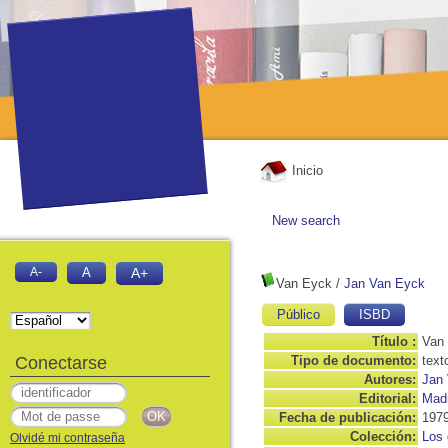
Inicio
New search
A-
A
A+
Van Eyck
/
Jan Van Eyck
Público
ISBD
Título :
Van
Conectarse
Tipo de documento:
text
Autores:
Jan 
Editorial:
Madr
Fecha de publicación:
197
Colección:
Los 
Olvidé mi contraseña