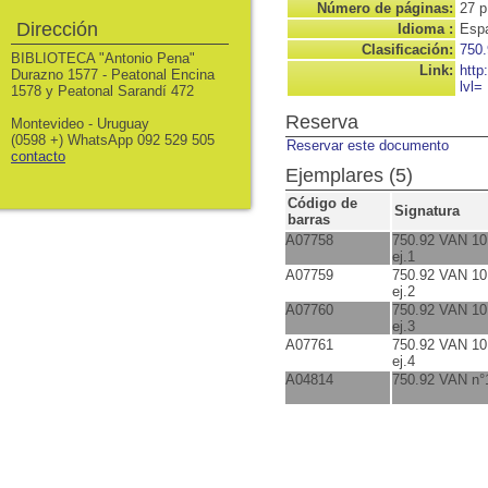
Número de páginas:
27 p
Dirección
Idioma :
Espa
Clasificación:
750.
BIBLIOTECA "Antonio Pena"
Link:
http
Durazno 1577 - Peatonal Encina
lvl=
1578 y Peatonal Sarandí 472
Reserva
Montevideo - Uruguay
(0598 +) WhatsApp 092 529 505
Reservar este documento
contacto
Ejemplares (5)
Código de
Signatura
barras
A07758
750.92 VAN 10
ej.1
A07759
750.92 VAN 10
ej.2
A07760
750.92 VAN 10
ej.3
A07761
750.92 VAN 10
ej.4
A04814
750.92 VAN n°