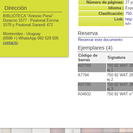
Número de páginas:
27 p
Dirección
Idioma :
Espa
Clasificación:
750.
BIBLIOTECA "Antonio Pena"
Link:
http
Durazno 1577 - Peatonal Encina
lvl=
1578 y Peatonal Sarandí 472
Reserva
Montevideo - Uruguay
(0598 +) WhatsApp 092 529 505
Reservar este documento
contacto
Ejemplares (4)
Código de
Signatura
barras
A07793
750.92 WAT 2
ej.1
A7794
750.92 WAT 2
ej.2
A07795
750.92 WAT 2
ej.3
A04832
750.92 WAT n°