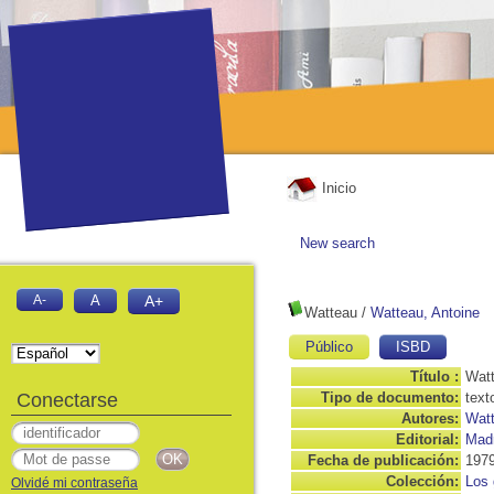
Inicio
New search
A-
A
A+
Watteau
/
Watteau, Antoine
Público
ISBD
Título :
Wat
Conectarse
Tipo de documento:
text
Autores:
Watt
Editorial:
Madr
Fecha de publicación:
197
Colección:
Los 
Olvidé mi contraseña