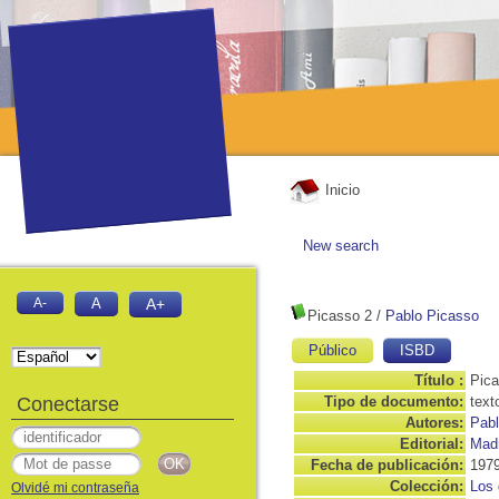
Inicio
New search
A-
A
A+
Picasso 2
/
Pablo Picasso
Público
ISBD
Título :
Pica
Conectarse
Tipo de documento:
text
Autores:
Pabl
Editorial:
Madr
Fecha de publicación:
197
Colección:
Los 
Olvidé mi contraseña