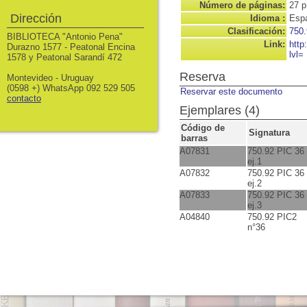
Número de páginas:
27 p
Dirección
Idioma :
Espa
Clasificación:
750.
BIBLIOTECA "Antonio Pena"
Link:
http
Durazno 1577 - Peatonal Encina
lvl=
1578 y Peatonal Sarandí 472
Reserva
Montevideo - Uruguay
(0598 +) WhatsApp 092 529 505
Reservar este documento
contacto
Ejemplares (4)
Código de
Signatura
barras
A07831
750.92 PIC 36
ej.1
A07832
750.92 PIC 36
ej.2
A07833
750.92 PIC 36
ej.3
A04840
750.92 PIC2
n°36