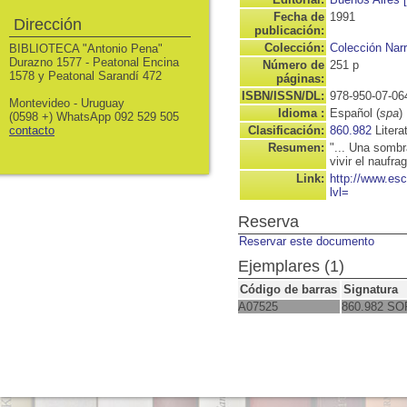
Fecha de
1991
Dirección
publicación:
Colección:
Colección Narr
BIBLIOTECA "Antonio Pena"
Durazno 1577 - Peatonal Encina
Número de
251 p
1578 y Peatonal Sarandí 472
páginas:
ISBN/ISSN/DL:
978-950-07-06
Montevideo - Uruguay
Idioma :
Español (
spa
)
(0598 +) WhatsApp 092 529 505
contacto
Clasificación:
860.982
Litera
Resumen:
"... Una sombr
vivir el naufra
Link:
http://www.es
lvl=
Reserva
Reservar este documento
Ejemplares (1)
Código de barras
Signatura
A07525
860.982 SO