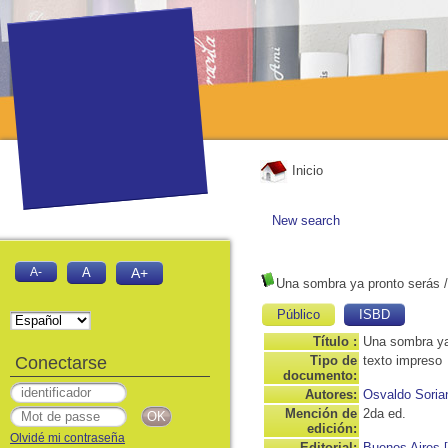
Inicio
New search
A-
A
A+
Una sombra ya pronto serás
Público
ISBD
Título :
Una sombra ya
Conectarse
Tipo de
texto impreso
documento:
Autores:
Osvaldo Soria
Mención de
2da ed.
edición:
Olvidé mi contraseña
Editorial:
Buenos Aires 