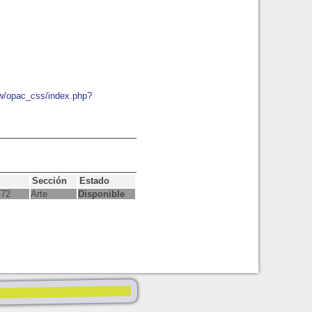
ew/opac_css/index.php?
Sección
Estado
472
Arte
Disponible