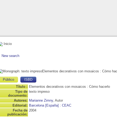
Inicio
New search
Elementos decorativos con mosaicos
: Cómo hac
Público
ISBD
Título :
Elementos decorativos con mosaicos : Cómo hacerlo
Tipo de
texto impreso
documento:
Autores:
Marianne Zimny
, Autor
Editorial:
Barcelona [España] : CEAC
Fecha de
2004
publicación: