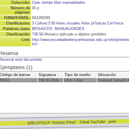
Colección:
Ceac tiempo libre manualidades
Número de
45 p
páginas:
ISBN/ISSN/DL:
843298390
Clasificación:
3 Cultura:3.50 Artes visuales:Artes pl?sticas:Cer?mica
Palabras clave:
MOSAICOS
MANUALIDADES
Clasificación:
738.56
Mosaico aplicado a objetos portátiles
Link:
http://www.escueladeartesyartesanias.edu.uy/sitio/pmbn
lvl=
Reserva
Reservar este documento
Ejemplares (1)
Código de barras
Signatura
Tipo de medio
Ubicación
00933
738.56 ZIMe
Libro 7 días
Peatonal Sarandí 
pmb
Canal YouTube
BIBLIOTECA "Antonio Pena"