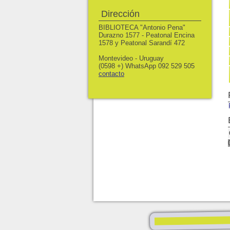
Dirección
BIBLIOTECA "Antonio Pena"
Durazno 1577 - Peatonal Encina
1578 y Peatonal Sarandí 472
Montevideo - Uruguay
(0598 +) WhatsApp 092 529 505
contacto