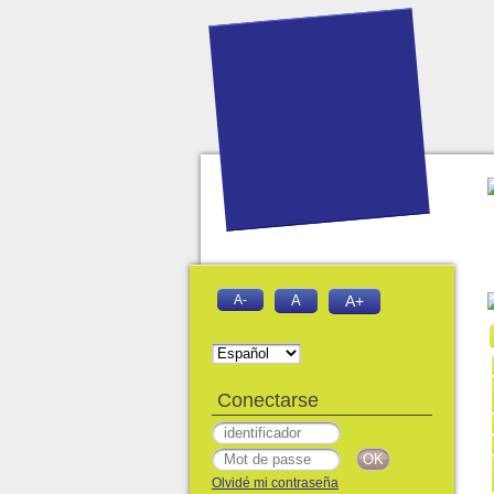
A-
A
A+
Conectarse
Olvidé mi contraseña