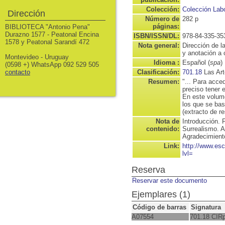
Colección:
Colección Lab
Dirección
Número de
282 p
páginas:
BIBLIOTECA "Antonio Pena"
Durazno 1577 - Peatonal Encina
ISBN/ISSN/DL:
978-84-335-35
1578 y Peatonal Sarandí 472
Nota general:
Dirección de l
y anotación a 
Montevideo - Uruguay
Idioma :
Español (
spa
)
(0598 +) WhatsApp 092 529 505
contacto
Clasificación:
701.18
Las Art
Resumen:
"... Para acce
preciso tener 
En este volume
los que se bas
(extracto de r
Nota de
Introducción.
contenido:
Surrealismo. A
Agradecimient
Link:
http://www.es
lvl=
Reserva
Reservar este documento
Ejemplares (1)
Código de barras
Signatura
A07554
701.18 CIR