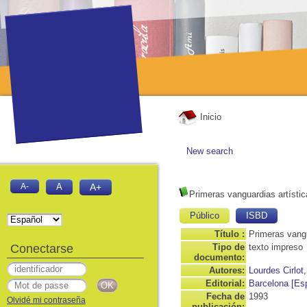
Inicio
New search
A-
A
A+
Primeras vanguardias artísti
Público
ISBD
Título :
Primeras vangu
Conectarse
Tipo de
texto impreso
documento:
Autores:
Lourdes Cirlot
Editorial:
Barcelona [Es
Fecha de
1993
Olvidé mi contraseña
publicación: