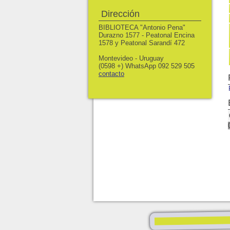
Dirección
BIBLIOTECA "Antonio Pena"
Durazno 1577 - Peatonal Encina
1578 y Peatonal Sarandí 472
Montevideo - Uruguay
(0598 +) WhatsApp 092 529 505
contacto