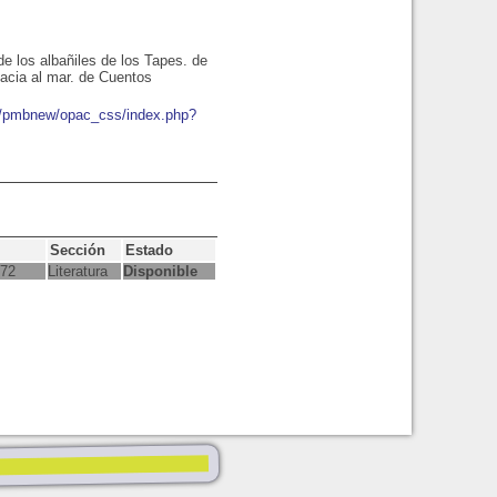
e los albañiles de los Tapes. de
acia al mar. de Cuentos
io/pmbnew/opac_css/index.php?
Sección
Estado
472
Literatura
Disponible