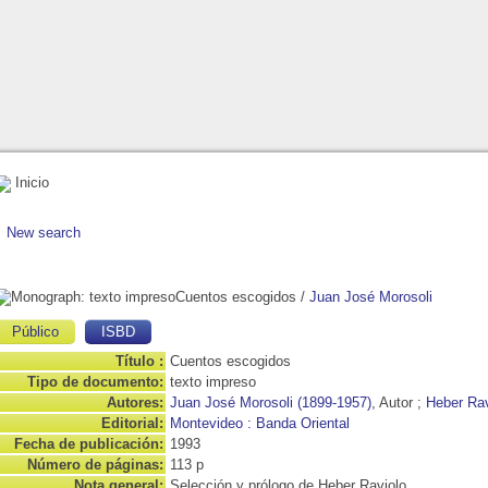
Inicio
New search
Cuentos escogidos
/
Juan José Morosoli
Público
ISBD
Título :
Cuentos escogidos
Tipo de documento:
texto impreso
Autores:
Juan José Morosoli (1899-1957)
, Autor ;
Heber Rav
Editorial:
Montevideo : Banda Oriental
Fecha de publicación:
1993
Número de páginas:
113 p
Nota general:
Selección y prólogo de Heber Raviolo