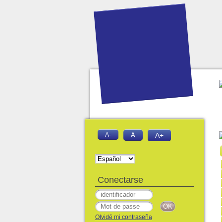
A-
A
A+
Conectarse
Olvidé mi contraseña