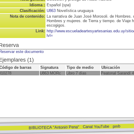
Idioma :
Español (
spa
)
Clasificación:
U863
Novelística uruguaya
Nota de contenido:
La narrativa de Juan José Morosoli. de Hombres. d
Hombres y mujeres. de Tierra y tiempo. de Viaje h
escogigos.
Link:
http://www.escueladeartesyartesanias.edu.uy/sit
lvl=
Reserva
Reservar este documento
Ejemplares (1)
Código de barras
Signatura
Tipo de medio
Ubicación
010278
U863 MORc
Libro 7 días
Peatonal Sarandí 
pmb
Canal YouTube
BIBLIOTECA "Antonio Pena"