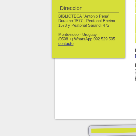
Dirección
BIBLIOTECA "Antonio Pena"
Durazno 1577 - Peatonal Encina
1578 y Peatonal Sarandí 472
Montevideo - Uruguay
(0598 +) WhatsApp 092 529 505
contacto