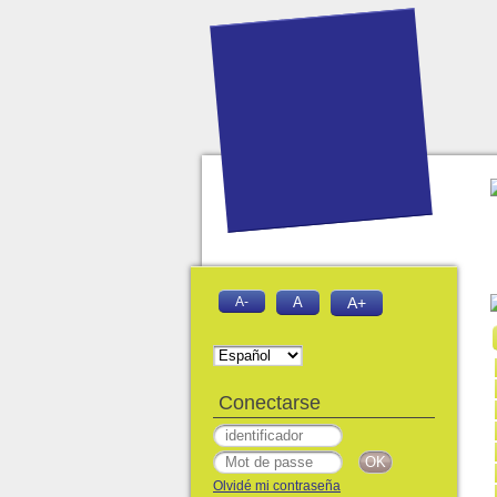
A-
A
A+
Conectarse
Olvidé mi contraseña