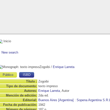
Inicio
New search
Zogoibi
/
Enrique Larreta
Público
ISBD
Título :
Zogoibi
Tipo de documento:
texto impreso
Autores:
Enrique Larreta
, Autor
Mención de edición:
2da ed.
Editorial:
Buenos Aires [Argentina] : Sopena Argentina S.R.
Fecha de publicación:
1942
Número de páginas:
187 p