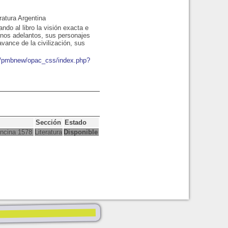
ratura Argentina
ando al libro la visión exacta e
rnos adelantos, sus personajes
vance de la civilización, sus
io/pmbnew/opac_css/index.php?
Sección
Estado
Encina 1578
Literatura
Disponible