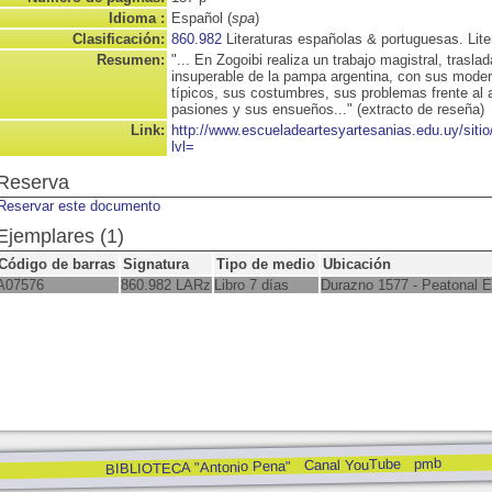
Idioma :
Español (
spa
)
Clasificación:
860.982
Literaturas españolas & portuguesas. Lite
Resumen:
"... En Zogoibi realiza un trabajo magistral, traslad
insuperable de la pampa argentina, con sus mode
típicos, sus costumbres, sus problemas frente al a
pasiones y sus ensueños..." (extracto de reseña)
Link:
http://www.escueladeartesyartesanias.edu.uy/sit
lvl=
Reserva
Reservar este documento
Ejemplares (1)
Código de barras
Signatura
Tipo de medio
Ubicación
A07576
860.982 LARz
Libro 7 días
Durazno 1577 - Peatonal 
pmb
Canal YouTube
BIBLIOTECA "Antonio Pena"