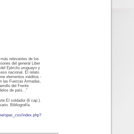
 más relevantes de los
xiones del general Liber
 del Ejército uruguayo y
eso nacional. El relato
ene elementos inéditos -
en las Fuerzas Armadas,
arrollo del Frente
elos de país..."
te:El soldador (6 cap.).
ario. Bibliografía.
new/opac_css/index.php?