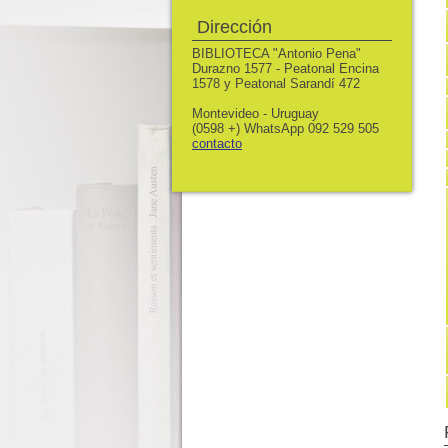
Dirección
BIBLIOTECA "Antonio Pena"
Durazno 1577 - Peatonal Encina
1578 y Peatonal Sarandí 472
Montevideo - Uruguay
(0598 +) WhatsApp 092 529 505
contacto