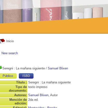
Inicio
New search
Seregni
: La mañana siguiente
/
Samuel Blixen
Público
ISBD
Título :
Seregni : La mañana siguiente
Tipo de
texto impreso
documento:
Autores:
Samuel Blixen
, Autor
Mención de
2da ed.
edición:
Editorial:
Montevideo : Brecha