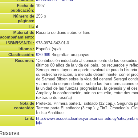
Fecha de
1997
publicación:
Número de
255 p
páginas:
Il.:
il.
Material de
Recorte de diario sobre el libro
acompañamiento:
ISBN/ISSN/DL:
978-9974-642-01-0
Idioma :
Español (
spa
)
Clasificación:
920.989
Biografías uruguayas
Resumen:
"Contribución indudable al conocimiento de los episodios
últimos 80 años de la vida del país, los recuerdos y refle
Seregni constituyen un aporte invalorable para la historia
su estrecha relación, a menudo determinante, con el proc
de Samuel Blixen sobre la vida del general Seregni conti
y a menudo sorprendentes- sobre las transformaciones 
la unidad de las fuerzas progresistas, la génesis y el des
Amplio y la confrontación, aún no resuelta, entre dos mod
(extracto de reseña)
Nota de
Pretexto. Primera parte:El soldado (12 cap.). Segunda par
contenido:
Tercera parte:El soñador (3 cap.). ¿Fin?. Cronología. Glos
Índice Analítico.
Link:
http://www.escueladeartesyartesanias.edu.uy/sitio/pmb
lvl=
Reserva