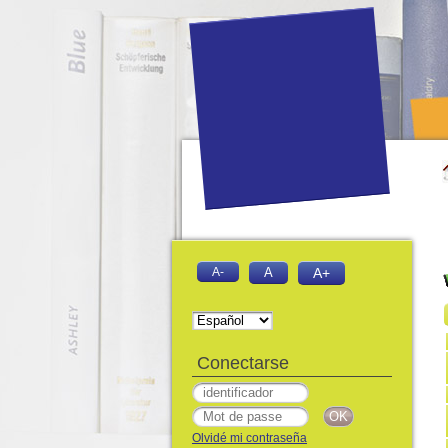
A-
A
A+
Conectarse
Olvidé mi contraseña