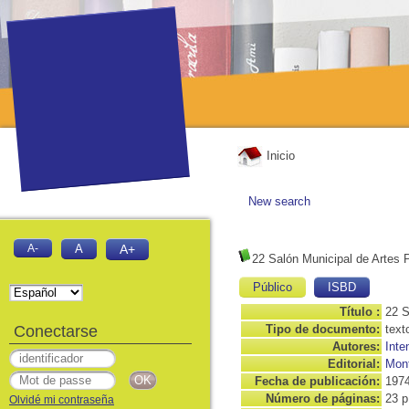
Inicio
New search
A-
A
A+
22 Salón Municipal de Artes 
Público
ISBD
Título :
22 S
Conectarse
Tipo de documento:
text
Autores:
Inte
Editorial:
Mont
Fecha de publicación:
197
Número de páginas:
23 p
Olvidé mi contraseña