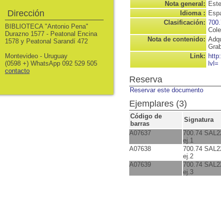
Nota general:
Este
Dirección
Idioma :
Espa
Clasificación:
700.
BIBLIOTECA "Antonio Pena"
Cole
Durazno 1577 - Peatonal Encina
Nota de contenido:
Adqu
1578 y Peatonal Sarandí 472
Grab
Montevideo - Uruguay
Link:
http
(0598 +) WhatsApp 092 529 505
lvl=
contacto
Reserva
Reservar este documento
Ejemplares (3)
Código de
Signatura
barras
A07637
700.74 SAL2
ej.1
A07638
700.74 SAL2
ej.2
A07639
700.74 SAL2
ej.3