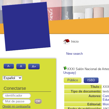
Inicio
New search
A-
A
A+
XXXI Salón Nacional de Artes
Uruguay)
Público
ISBD
Título :
XXXI
Conectarse
Tipo de documento:
text
Autores:
Comi
Educ
Editorial:
Mont
Olvidé mi contraseña
Fecha de publicación:
196