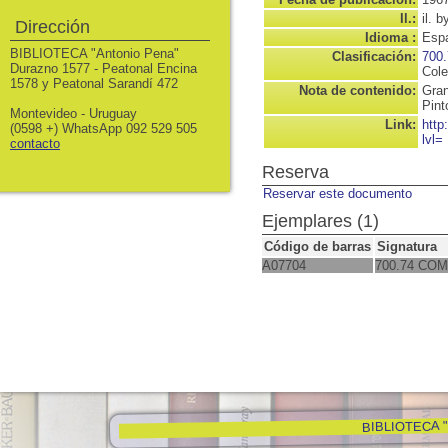
Il.:
il. b
Dirección
Idioma :
Espa
BIBLIOTECA "Antonio Pena"
Clasificación:
700.
Durazno 1577 - Peatonal Encina
Cole
1578 y Peatonal Sarandí 472
Nota de contenido:
Gran
Pint
Montevideo - Uruguay
Link:
http
(0598 +) WhatsApp 092 529 505
lvl=
contacto
Reserva
Reservar este documento
Ejemplares (1)
Código de barras
Signatura
A07704
700.74 COM
BIBLIOTECA "