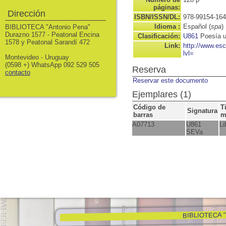
páginas:
Dirección
ISBN/ISSN/DL:
978-99154-164
Idioma :
Español (
spa
)
BIBLIOTECA "Antonio Pena"
Durazno 1577 - Peatonal Encina
Clasificación:
U861
Poesía 
1578 y Peatonal Sarandí 472
Link:
http://www.es
lvl=
Montevideo - Uruguay
(0598 +) WhatsApp 092 529 505
Reserva
contacto
Reservar este documento
Ejemplares (1)
Código de
T
Signatura
barras
m
A07713
U861
Li
SEVa
BIBLIOTECA "