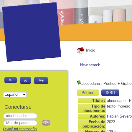
Inicio
New search
A-
A
A+
abecedario
: Poético + Gráfic
Público
ISBD
Título :
abecedario : P
Conectarse
Tipo de
texto impreso
documento:
Autores:
Fabián Severo
Fecha de
2023
publicación:
Olvidé mi contraseña
Número de
128 p