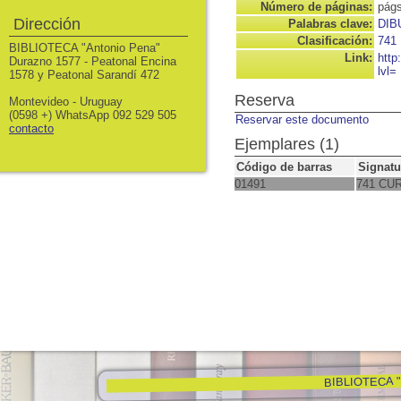
Número de páginas:
págs
Dirección
Palabras clave:
DIB
Clasificación:
741
BIBLIOTECA "Antonio Pena"
Link:
http
Durazno 1577 - Peatonal Encina
lvl=
1578 y Peatonal Sarandí 472
Reserva
Montevideo - Uruguay
(0598 +) WhatsApp 092 529 505
Reservar este documento
contacto
Ejemplares (1)
Código de barras
Signatu
01491
741 CUR
BIBLIOTECA "