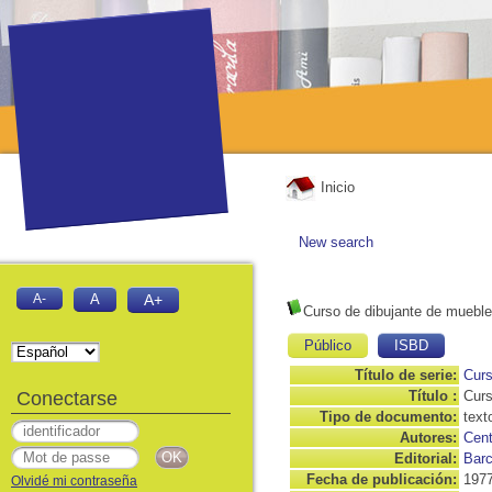
Inicio
New search
A-
A
A+
Curso de dibujante de mueble
Público
ISBD
Título de serie:
Curs
Conectarse
Título :
Curs
Tipo de documento:
text
Autores:
Cent
Editorial:
Barc
Fecha de publicación:
197
Olvidé mi contraseña