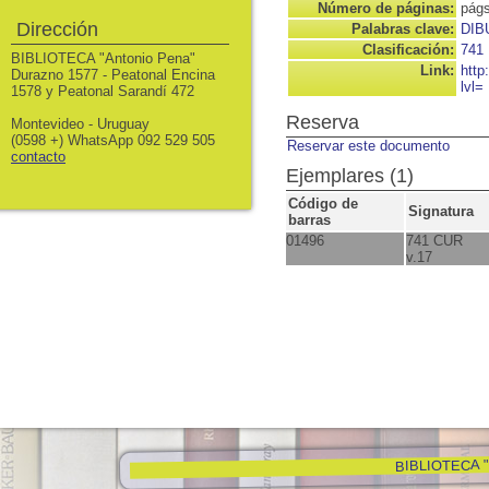
Número de páginas:
págs
Dirección
Palabras clave:
DIB
Clasificación:
741
BIBLIOTECA "Antonio Pena"
Link:
http
Durazno 1577 - Peatonal Encina
lvl=
1578 y Peatonal Sarandí 472
Reserva
Montevideo - Uruguay
(0598 +) WhatsApp 092 529 505
Reservar este documento
contacto
Ejemplares (1)
Código de
Signatura
barras
01496
741 CUR
v.17
BIBLIOTECA "