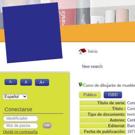
Inicio
New search
A-
A
A+
Curso de dibujante de mueble
Público
ISBD
Título de serie:
Curs
Conectarse
Título :
Curs
Tipo de documento:
text
Autores:
Cent
Editorial:
Barc
Fecha de publicación:
197
Olvidé mi contraseña