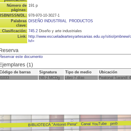
Número de
191 p
páginas:
ISBN/ISSN/DL:
978-970-10-3027-1
Palabras
DISEÑO INDUSTRIAL
PRODUCTOS
clave:
Clasificación:
745.2
Diseño y arte industriales
Link:
http://www.escueladeartesyartesanias.edu.uy/sitio/pmbnew
lvl=
Reserva
Reservar este documento
Ejemplares (1)
Código de barras
Signatura
Tipo de medio
Ubicación
01033
745.2 MCDg
Libro 7 días
Peatonal Sarandí 
pmb
Canal YouTube
BIBLIOTECA "Antonio Pena"