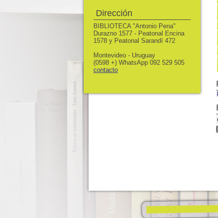
Dirección
BIBLIOTECA "Antonio Pena"
Durazno 1577 - Peatonal Encina
1578 y Peatonal Sarandí 472
Montevideo - Uruguay
(0598 +) WhatsApp 092 529 505
contacto