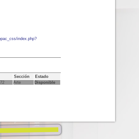
/opac_css/index.php?
Sección
Estado
472
Arte
Disponible