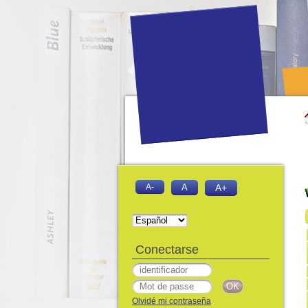
A-
A
A+
Conectarse
Olvidé mi contraseña