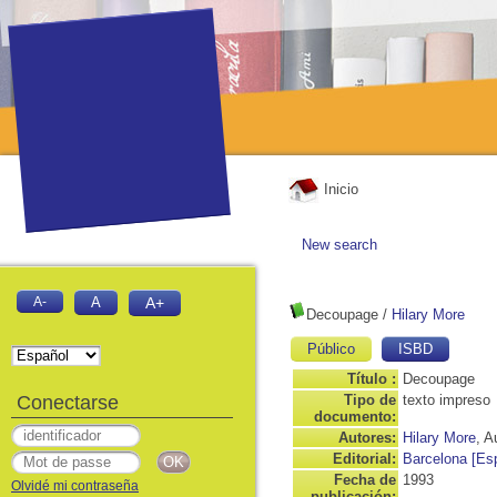
Inicio
New search
A-
A
A+
Decoupage
/
Hilary More
Público
ISBD
Título :
Decoupage
Conectarse
Tipo de
texto impreso
documento:
Autores:
Hilary More
, A
Editorial:
Barcelona [Es
Fecha de
1993
Olvidé mi contraseña
publicación: