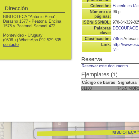
Colección:
Hacerlo es fáci
Dirección
Número de
96 p
páginas:
BIBLIOTECA "Antonio Pena"
Durazno 1577 - Peatonal Encina
ISBN/ISSN/DL:
978-84-329-82
1578 y Peatonal Sarandí 472
Palabras
DECOUPAGE
clave:
Montevideo - Uruguay
Clasificación:
745.5
Artesan
(0598 +) WhatsApp 092 529 505
contacto
Link:
http://www.es
lvl=
Reserva
Reservar este documento
Ejemplares (1)
Código de barras
Signatura
01100
745.5 MOR
BIBLIOTECA "