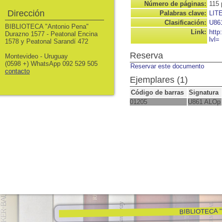
Número de páginas:
115 
Dirección
Palabras clave:
LIT
Clasificación:
U86
BIBLIOTECA "Antonio Pena"
Link:
http
Durazno 1577 - Peatonal Encina
lvl=
1578 y Peatonal Sarandí 472
Reserva
Montevideo - Uruguay
(0598 +) WhatsApp 092 529 505
Reservar este documento
contacto
Ejemplares (1)
Código de barras
Signatura
01205
U861 ALOp
BIBLIOTECA "