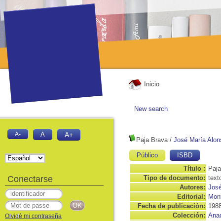
Inicio
New search
A-
A
A+
Paja Brava
/
José María Alons
Público
ISBD
Título :
Paja
Conectarse
Tipo de documento:
text
Autores:
José
Editorial:
Mont
Fecha de publicación:
198
Colección:
Ana
Olvidé mi contraseña