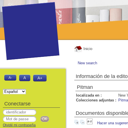
Inicio
New search
Información de la edito
A-
A
A+
Pitman
localizada en :
New 
Colecciones adjuntas :
Pitm
Conectarse
Documentos disponibles
Hacer una sugeren
Olvidé mi contraseña