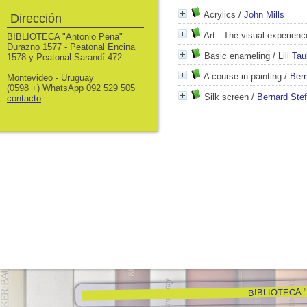
Acrylics
/
John Mills
Dirección
Art
: The visual experienc
BIBLIOTECA "Antonio Pena"
Durazno 1577 - Peatonal Encina
Basic enameling
/
Lili Ta
1578 y Peatonal Sarandí 472
A course in painting
/
Ber
Montevideo - Uruguay
(0598 +) WhatsApp 092 529 505
Silk screen
/
Bernard Stef
contacto
BIBLIOTECA "