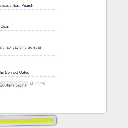
ásicas
/
Sara Pearch
 Dean
as
: fábricación y técnicas
lis Bennett Oates
(1 - 4 / 4)