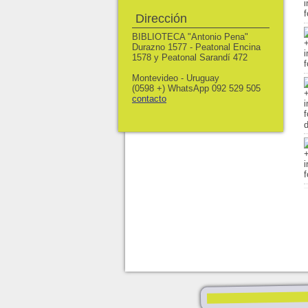
Dirección
BIBLIOTECA "Antonio Pena"
Durazno 1577 - Peatonal Encina
1578 y Peatonal Sarandí 472
Montevideo - Uruguay
(0598 +) WhatsApp 092 529 505
contacto