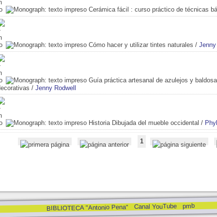
Cerámica fácil
: curso práctico de técnicas b
Cómo hacer y utilizar tintes naturales
/
Jenny
Guía práctica artesanal de azulejos y baldos
decorativas
/
Jenny Rodwell
Historia Dibujada del mueble occidental
/
Phyl
1
pmb
Canal YouTube
BIBLIOTECA "Antonio Pena"