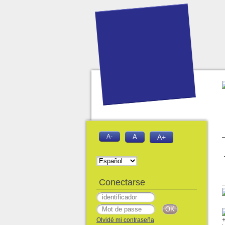
A-
A
A+
Conectarse
Olvidé mi contraseña