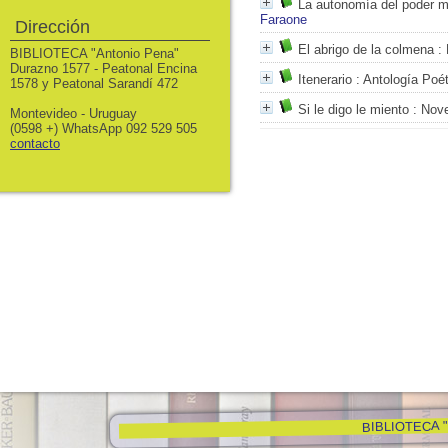
La autonomía del poder mi
Faraone
Dirección
El abrigo de la colmena
: 
BIBLIOTECA "Antonio Pena"
Durazno 1577 - Peatonal Encina
Itenerario
: Antología Poét
1578 y Peatonal Sarandí 472
Si le digo le miento
: Nove
Montevideo - Uruguay
(0598 +) WhatsApp 092 529 505
contacto
BIBLIOTECA "