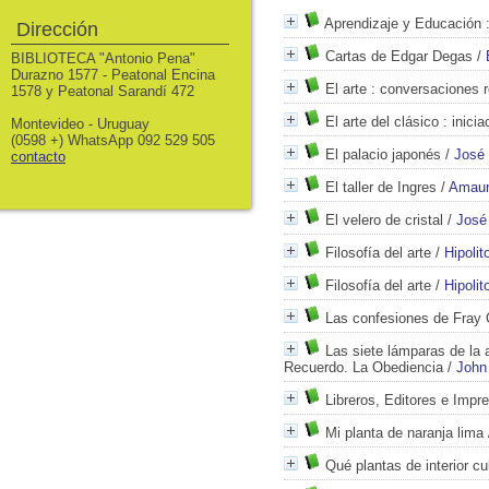
Aprendizaje y Educación
:
Dirección
Cartas de Edgar Degas
/
BIBLIOTECA "Antonio Pena"
Durazno 1577 - Peatonal Encina
El arte
: conversaciones r
1578 y Peatonal Sarandí 472
El arte del clásico
: inicia
Montevideo - Uruguay
(0598 +) WhatsApp 092 529 505
El palacio japonés
/
José
contacto
El taller de Ingres
/
Amaur
El velero de cristal
/
José
Filosofía del arte
/
Hipolit
Filosofía del arte
/
Hipolit
Las confesiones de Fray
Las siete lámparas de la 
Recuerdo. La Obediencia
/
John
Libreros, Editores e Impr
Mi planta de naranja lima
Qué plantas de interior cu