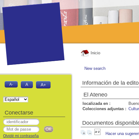
Inicio
New search
Información de la edito
A-
A
A+
El Ateneo
localizada en :
Bueno
Colecciones adjuntas :
Cultu
Conectarse
Documentos disponibles
Hacer una sugeren
Olvidé mi contraseña