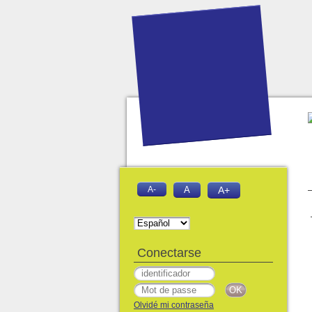
A-
A
A+
Conectarse
Olvidé mi contraseña