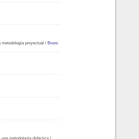
a metodología proyectual
/
Bruno
a una metodología didáctica
/