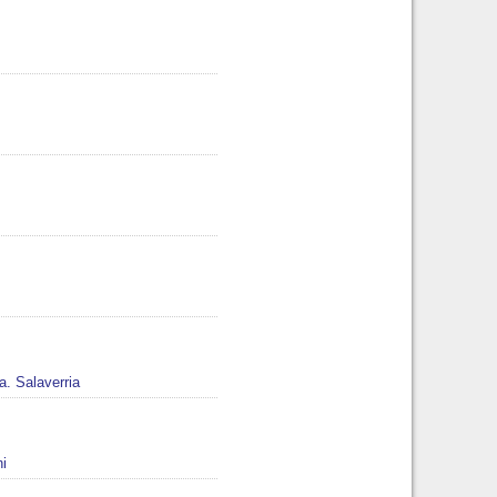
. Salaverria
i