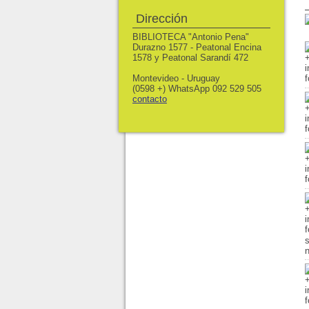
Dirección
BIBLIOTECA "Antonio Pena"
Durazno 1577 - Peatonal Encina
1578 y Peatonal Sarandí 472
Montevideo - Uruguay
(0598 +) WhatsApp 092 529 505
contacto
s