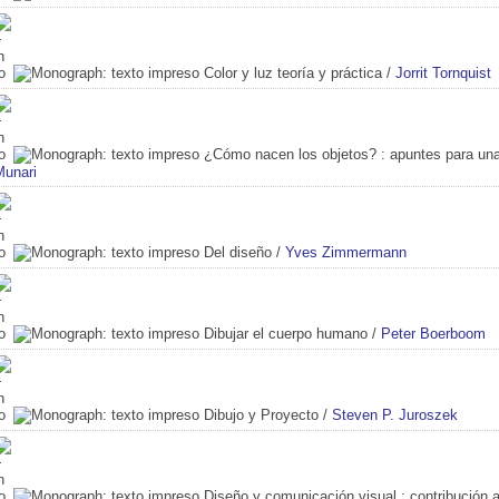
Color y luz teoría y práctica
/
Jorrit Tornquist
¿Cómo nacen los objetos?
: apuntes para un
Munari
Del diseño
/
Yves Zimmermann
Dibujar el cuerpo humano
/
Peter Boerboom
Dibujo y Proyecto
/
Steven P. Juroszek
Diseño y comunicación visual
: contribución 