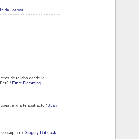
éz de Lozoya
stras de tejidos desde la
 Perú
/
Ernst Flemming
rupestre al arte abstracto
/
Juan
 conceptual
/
Gregory Battcock