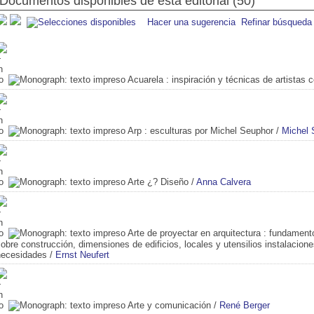
Documentos disponibles de esta editorial (50)
Hacer una sugerencia
Refinar búsqueda
Acuarela
: inspiración y técnicas de artistas
Arp
: esculturas por Michel Seuphor
/
Michel 
Arte ¿? Diseño
/
Anna Calvera
Arte de proyectar en arquitectura
: fundamento
obre construcción, dimensiones de edificios, locales y utensilios instalacion
necesidades
/
Ernst Neufert
Arte y comunicación
/
René Berger