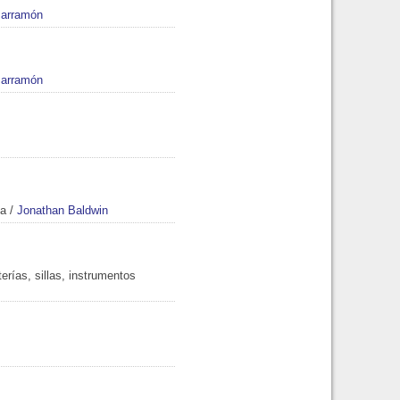
Parramón
Parramón
ca
/
Jonathan Baldwin
erías, sillas, instrumentos