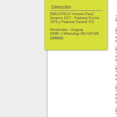
Dirección
BIBLIOTECA "Antonio Pena"
Durazno 1577 - Peatonal Encina
1578 y Peatonal Sarandí 472
Montevideo - Uruguay
(0598 +) WhatsApp 092 529 505
contacto