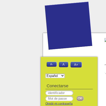
A-
A
A+
Conectarse
Olvidé mi contraseña