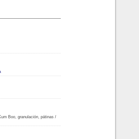
a
m Boo, granulación, pátinas
/