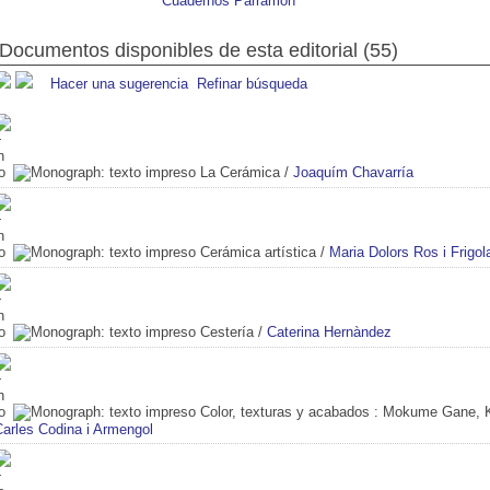
Cuadernos Parramón
Documentos disponibles de esta editorial (55)
Hacer una sugerencia
Refinar búsqueda
La Cerámica
/
Joaquím Chavarría
Cerámica artística
/
Maria Dolors Ros i Frigol
Cestería
/
Caterina Hernàndez
Color, texturas y acabados
: Mokume Gane, Ku
Carles Codina i Armengol