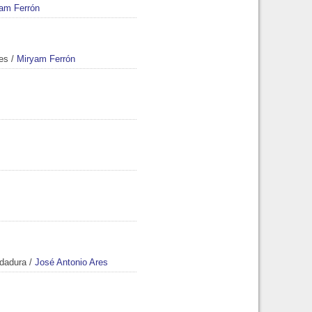
am Ferrón
es
/
Miryam Ferrón
ldadura
/
José Antonio Ares