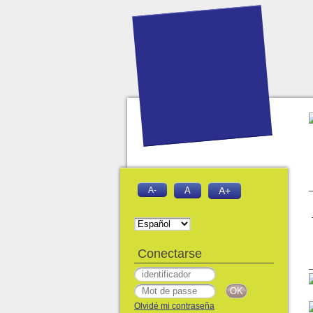
A-
A
A+
Conectarse
Olvidé mi contraseña