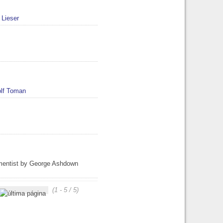
 Lieser
lf Toman
amentist by George Ashdown
(1 - 5 / 5)