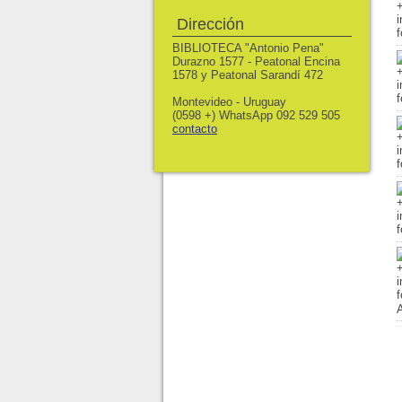
Dirección
BIBLIOTECA "Antonio Pena"
Durazno 1577 - Peatonal Encina
1578 y Peatonal Sarandí 472
Montevideo - Uruguay
(0598 +) WhatsApp 092 529 505
contacto