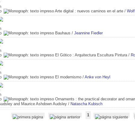
Arte digital
: nuevos caminos en el arte
/
Wolf
Bauhaus
/
Jeannine Fiedler
El Gótico
: Arquitectura Escultura Pintura
/
Ro
El modernismo
/
Anke von Heyl
Ornaments
: the practical decorator and orn
Audsley and Maurice Ashdown Audsley
/
Natascha Kubisch
1