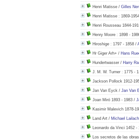
Henri Matisse
/
Gilles Ner
Henri Matisse
: 1869-1954
Henri Rousseau 1844-191
Henry Moore
: 1898 - 198
Hiroshige
: 1797 - 1858
/
Hr Giger Arh+
/
Hans Rued
Hundertwasser
/
Harry Ra
J. M. W. Turner
: 1775 - 
Jackson Pollock 1912-19
Jan Van Eyck
/
Jan Van 
Joan Miró 1893 - 1983
/
J
Kasimir Malevich 1878-1
Land Art
/
Michael Lailach
Leonardo da Vinci 1452 -
Los secretos de las obras