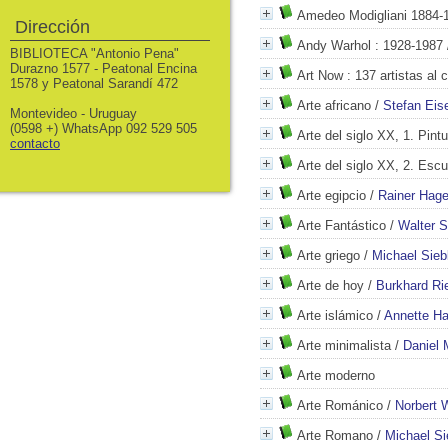
Amedeo Modigliani 1884-
Dirección
Andy Warhol
: 1928-1987
BIBLIOTECA "Antonio Pena"
Durazno 1577 - Peatonal Encina
Art Now
: 137 artistas al 
1578 y Peatonal Sarandí 472
Arte africano
/
Stefan Eis
Montevideo - Uruguay
(0598 +) WhatsApp 092 529 505
Arte del siglo XX, 1. Pintu
contacto
Arte del siglo XX, 2. Escu
Arte egipcio
/
Rainer Hag
Arte Fantástico
/
Walter S
Arte griego
/
Michael Sieb
Arte de hoy
/
Burkhard Ri
Arte islámico
/
Annette H
Arte minimalista
/
Daniel 
Arte moderno
Arte Románico
/
Norbert 
Arte Romano
/
Michael Si