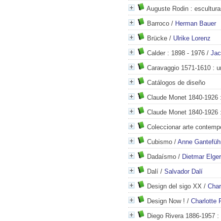
Auguste Rodin
: escultura
Barroco
/
Herman Bauer
Brücke
/
Ulrike Lorenz
Calder
: 1898 - 1976
/
Jac
Caravaggio 1571-1610
: u
Catálogos de diseño
Claude Monet 1840-1926
:
Claude Monet 1840-1926
:
Coleccionar arte contemp
Cubismo
/
Anne Ganteführ
Dadaísmo
/
Dietmar Elger
Dalí
/
Salvador Dalí
Design del sigo XX
/
Charl
Design Now !
/
Charlotte F
Diego Rivera 1886-1957
: 