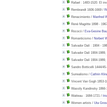
Rafael
: 1483-1520. El inv
Rembrandt 1606-1669
/
R
Renacimiento
/
Manfred 
René Magritte 1898 - 196
Rococó
/
Eva-Gesine Bau
Romanticismo
/
Norbert W
Salvador Dalí
: 1904 - 19
Salvador Dalí 1904-1989, 
Salvador Dalí 1904-1989, 
Sandro Botticelli 1444/45
Surrealismo
/
Cathrin Kli
Vincent Van Gogh 1853-1
Wassily Kandinsky 1866-
Watteau
: 1684-1721
/
Iri
Women artists
/
Uta Gros