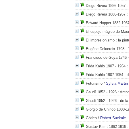
Diego Rivera 1886-1957
: 
Diego Rivera 1886-1957
: 
Edward Hopper 1882-196
El espejo mágico de Maur
El impresionismo
: la pin
Eugène Delacroix 1798 - 
Francisco de Goya 1746 
Frida Kahlo 1907 - 1954
: 
Frida Kahlo 1907-1954
: d
Futurismo
/
Sylvia Martin
Gaudí 1852 - 1926
: Anton
Gaudí 1852 - 1926
: de la
Giorgio de Chirico 1888-1
Gótico
/
Robert Suckale
Gustav Klimt 1862-1918
: