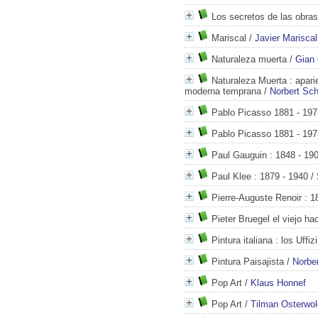
Los secretos de las obras
Mariscal
/
Javier Mariscal
Naturaleza muerta
/
Gian 
Naturaleza Muerta
: apari
moderna temprana
/
Norbert Sch
Pablo Picasso 1881 - 197
Pablo Picasso 1881 - 197
Paul Gauguin
: 1848 - 19
Paul Klee
: 1879 - 1940
/
Pierre-Auguste Renoir
: 1
Pieter Bruegel el viejo h
Pintura italiana
: los Uffiz
Pintura Paisajista
/
Norber
Pop Art
/
Klaus Honnef
Pop Art
/
Tilman Osterwol