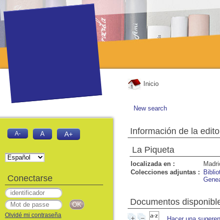
Inicio
New search
Información de la edito
A-
A
A+
La Piqueta
localizada en :
Madri
Colecciones adjuntas :
Bibli
Conectarse
Genea
Documentos disponibles
Olvidé mi contraseña
Hacer una sugeren