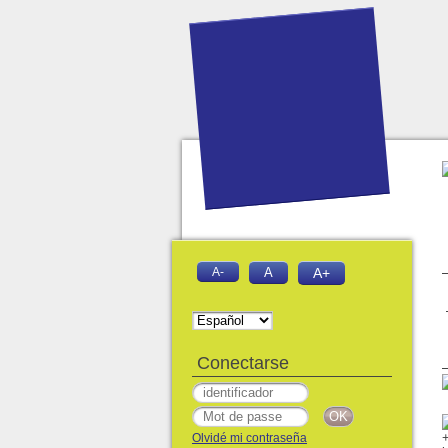
A-
A
A+
Conectarse
Olvidé mi contraseña