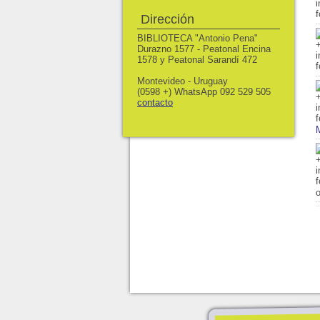
Dirección
BIBLIOTECA "Antonio Pena"
Durazno 1577 - Peatonal Encina
1578 y Peatonal Sarandí 472
Montevideo - Uruguay
(0598 +) WhatsApp 092 529 505
contacto
M
o