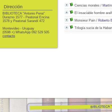
Ciencias morales
/
Martí
Dirección
El insaciable hombre ara
BIBLIOTECA "Antonio Pena"
Durazno 1577 - Peatonal Encina
Monsieur Pain
/
Roberto 
1578 y Peatonal Sarandí 472
Trilogía sucia de la Haba
Montevideo - Uruguay
(0598 +) WhatsApp 092 529 505
contacto
BIBLIOTECA "