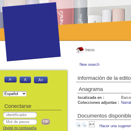
Inicio
New search
Información de la edito
A-
A
A+
Anagrama
localizada en :
Barce
Colecciones adjuntas :
Narra
Conectarse
Documentos disponibles
Hacer una sugeren
Olvidé mi contraseña