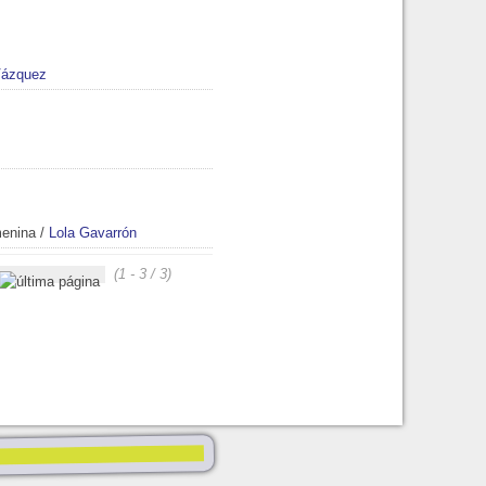
Vázquez
menina
/
Lola Gavarrón
(1 - 3 / 3)