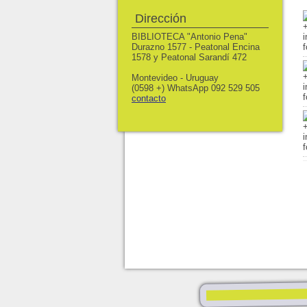
Dirección
BIBLIOTECA "Antonio Pena"
Durazno 1577 - Peatonal Encina
1578 y Peatonal Sarandí 472
Montevideo - Uruguay
(0598 +) WhatsApp 092 529 505
contacto