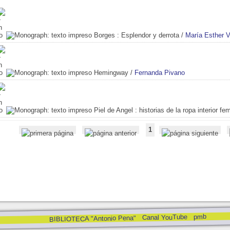
Borges
: Esplendor y derrota
/
María Esther 
Hemingway
/
Fernanda Pivano
Piel de Angel
: historias de la ropa interior fe
1
pmb
Canal YouTube
BIBLIOTECA "Antonio Pena"