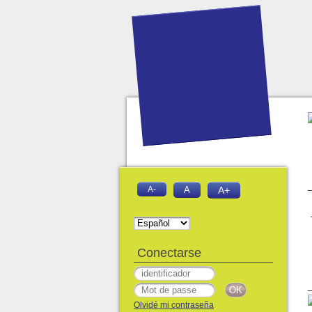
A-
A
A+
Conectarse
Olvidé mi contraseña