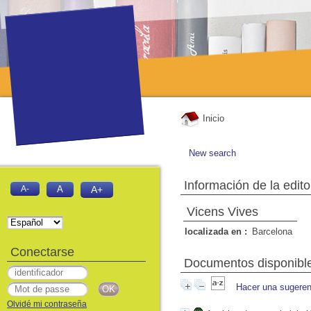
Inicio
New search
Información de la edito
A-
A
A+
Vicens Vives
localizada en :
Barcelona
Conectarse
Documentos disponibles
Hacer una sugeren
Olvidé mi contraseña