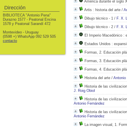
América durante el siglo 
Dirección
Artis
: historia del arte
/
A
BIBLIOTECA "Antonio Pena"
Dibujo técnico - 1
/
F. X. 
Durazno 1577 - Peatonal Encina
1578 y Peatonal Sarandí 472
Dibujo técnico - 2
/
F. X. 
Montevideo - Uruguay
El Imperio Macedónico
: 
(0598 +) WhatsApp 092 529 505
contacto
Estados Unidos
: expansi
Formas, 2. Educación plás
Formas, 3. Educación plás
Formas, 4. Educación plás
Historia del arte
/
Antonio
Historia de las civilizacio
J. Roig Obiol
Historia de las civilizaci
Antonio Fernández
Historia de las civilizaci
Antonio Fernández
La imagen visual, 1. Form