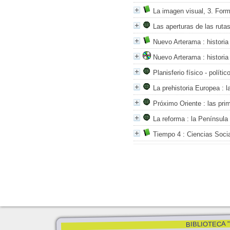
La imagen visual, 3. Form
Las aperturas de las ruta
Nuevo Arterama
: historia
Nuevo Arterama
: historia
Planisferio físico - polític
La prehistoria Europea
: l
Próximo Oriente
: las pri
La reforma
: la Península 
Tiempo 4
: Ciencias Soci
BIBLIOTECA "