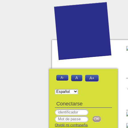
A-
A
A+
Conectarse
Olvidé mi contraseña