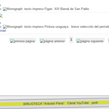
Figari. XIII Bienal de San Pablo
Pintura uruguaya
: breve selección del perío
inari
1
pmb
Canal YouTube
BIBLIOTECA "Antonio Pena"