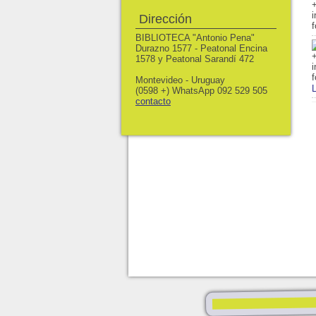
Dirección
BIBLIOTECA "Antonio Pena"
Durazno 1577 - Peatonal Encina
1578 y Peatonal Sarandí 472
Montevideo - Uruguay
L
(0598 +) WhatsApp 092 529 505
contacto