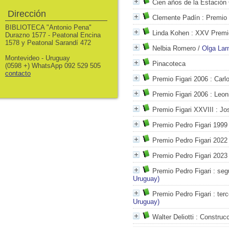
Cien años de la Estación 
Dirección
Clemente Padín
: Premio 
BIBLIOTECA "Antonio Pena"
Linda Kohen
: XXV Premio
Durazno 1577 - Peatonal Encina
1578 y Peatonal Sarandí 472
Nelbia Romero
/
Olga Lar
Montevideo - Uruguay
Pinacoteca
(0598 +) WhatsApp 092 529 505
contacto
Premio Figari 2006
: Carl
Premio Figari 2006
: Leon
Premio Figari XXVIII
: Jo
Premio Pedro Figari 1999
Premio Pedro Figari 2022
Premio Pedro Figari 2023
Premio Pedro Figari
: seg
Uruguay)
Premio Pedro Figari
: terc
Uruguay)
Walter Deliotti
: Construcc