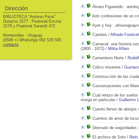
Álvaro Figueredo
: antolo
Dirección
Anti confesiones de un cr
BIBLIOTECA "Antonio Pena"
Durazno 1577 - Peatonal Encina
Ayer y hoy
: afrouruguayos
1578 y Peatonal Sarandí 472
Caireles
/
Alfredo Fonticell
Montevideo - Uruguay
(0598 +) WhatsApp 092 529 505
Carnaval: una historia soc
contacto
(1800 - 1872)
/
Milita Alfaro
Cementerio Norte
/
Rodolf
Cólico miserere
/
Gustavo
Construcción de las ciud
Conversaciones con Mari
Cual retazo de los suelos
murga en particular
/
Guillermo 
Cuento llenos de abrojos
Cuentos de amor de locur
Desnudo de seguridades
:
El archivo de Soto
/
Rein