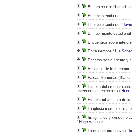
El camino a la libertad
: e
El espejo continuo
El espejo continuo
/
Javi
El movimiento estudiantil
Encuentros sobre interdis
Entre tiempos
/
Lía Sche
Escritos sobre Locura y c
Espacios de la memoria
:
Falsas Memorias (Blanca
Historia del ordenamiento 
antecedentes coloniales
/
Hugo 
Historia urbanística de l
La iglesia increíble
: mater
Imaginarios y consumo cu
/
Hugo Achugar
La mesera era nueva
/
Do