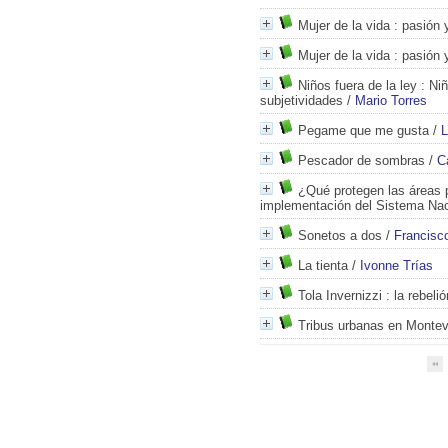
Mujer de la vida
: pasión 
Mujer de la vida
: pasión 
Niños fuera de la ley
: Niñ
subjetividades
/
Mario Torres
Pegame que me gusta
/
L
Pescador de sombras
/
C
¿Qué protegen las áreas 
implementación del Sistema Nac
Sonetos a dos
/
Francisc
La tienta
/
Ivonne Trías
Tola Invernizzi
: la rebelió
Tribus urbanas en Montev