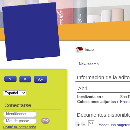
Inicio
New search
Información de la edito
A-
A
A+
Abril
localizada en :
Sao P
Colecciones adjuntas :
Encic
Conectarse
Documentos disponibles
Hacer una sugeren
Olvidé mi contraseña