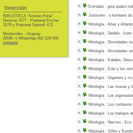
Estradas
: guia quatro ro
Dirección
Justiceiro
: o hombem da 
BIBLIOTECA "Antonio Pena"
Durazno 1577 - Peatonal Encina
Mitología
: Atlas y Atlanti
1578 y Peatonal Sarandí 472
Mitología
: Dedalo - Icaro
Montevideo - Uruguay
(0598 +) WhatsApp 092 529 505
Mitología
: Divinidades m
contacto
Mitología
: Divinidades si
Mitología
: Edades, Deucal
Mitología
: Eolo y los vie
Mitología
: Gigantes y cí
Mitología
: Las musas y l
Mitología
: Los argonauta
Mitología
: Los centauros
Mitología
: Los trabajos d
Mitología
: Narciso - Eco 
Mitología
: Orfeo y Euridi