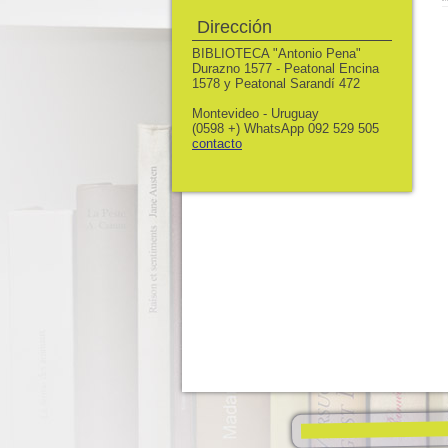
Dirección
BIBLIOTECA "Antonio Pena"
Durazno 1577 - Peatonal Encina
1578 y Peatonal Sarandí 472
Montevideo - Uruguay
(0598 +) WhatsApp 092 529 505
contacto