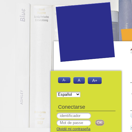
A-
A
A+
Conectarse
Olvidé mi contraseña