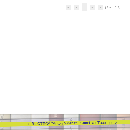
1
(1 - 1 / 1)
pmb
Canal YouTube
BIBLIOTECA "Antonio Pena"