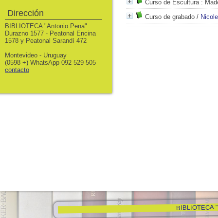
Curso de Escultura
: Made
Dirección
Curso de grabado
/
Nicol
BIBLIOTECA "Antonio Pena"
Durazno 1577 - Peatonal Encina
1578 y Peatonal Sarandí 472
Montevideo - Uruguay
(0598 +) WhatsApp 092 529 505
contacto
BIBLIOTECA "