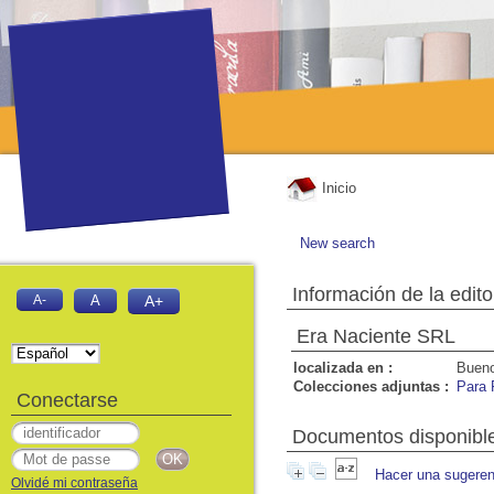
Inicio
New search
Información de la edito
A-
A
A+
Era Naciente SRL
localizada en :
Bueno
Colecciones adjuntas :
Para 
Conectarse
Documentos disponibles
Hacer una sugeren
Olvidé mi contraseña