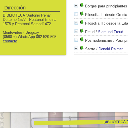
Borges para principiantes
Dirección
Filosofía I
: desde Grecia 
BIBLIOTECA "Antonio Pena"
Durazno 1577 - Peatonal Encina
Filosofía II
: desde la Ed
1578 y Peatonal Sarandí 472
Freud
/
Sigmund Freud
Montevideo - Uruguay
(0598 +) WhatsApp 092 529 505
Posmodernismo
: Para pr
contacto
Sartre
/
Donald Palmer
BIBLIOTECA "