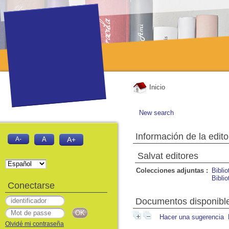
Inicio
New search
Información de la edito
A-
A
A+
Salvat editores
Colecciones adjuntas :
Bibli
Bibli
Conectarse
Documentos disponibles
Hacer una sugerencia
Olvidé mi contraseña