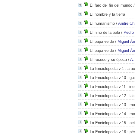
El faro del fin del mundo
El hombre y la tierra
El humanismo
/
André Ch
El niño de la bola
/
Pedro 
El papa verde
/
Miguel Án
El papa verde
/
Miguel Án
El rococo y su época
/
A.
La Enciclopedia v.1
: a ao
La Enciclopedia v.10
: gu
La Enciclopedia v.11
: inc
La Enciclopedia v.12
: lal
La Enciclopedia v.13
: ma
La Enciclopedia v.14
: mo
La Enciclopedia v.15
: oct
La Enciclopedia v.16
: pér