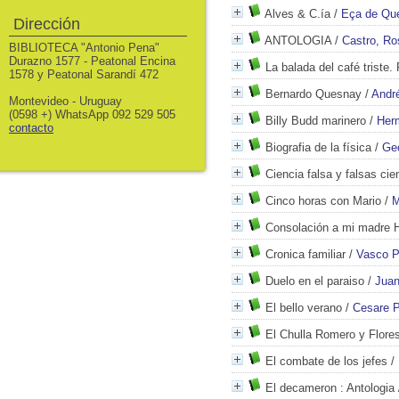
Alves & C.ía
/
Eça de Que
Dirección
ANTOLOGIA
/
Castro, Ro
BIBLIOTECA "Antonio Pena"
Durazno 1577 - Peatonal Encina
La balada del café triste.
1578 y Peatonal Sarandí 472
Bernardo Quesnay
/
Andr
Montevideo - Uruguay
(0598 +) WhatsApp 092 529 505
Billy Budd marinero
/
Herm
contacto
Biografia de la física
/
Ge
Ciencia falsa y falsas cie
Cinco horas con Mario
/
M
Consolación a mi madre He
Cronica familiar
/
Vasco Pr
Duelo en el paraiso
/
Juan
El bello verano
/
Cesare 
El Chulla Romero y Flore
El combate de los jefes
/
El decameron
: Antologia