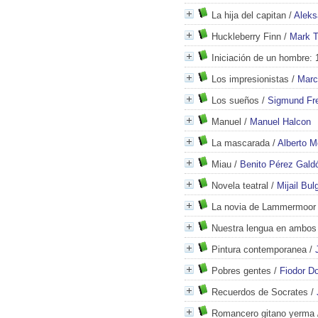
La hija del capitan
/
Aleks
Huckleberry Finn
/
Mark T
Iniciación de un hombre: 
Los impresionistas
/
Marci
Los sueños
/
Sigmund Fr
Manuel
/
Manuel Halcon
La mascarada
/
Alberto M
Miau
/
Benito Pérez Gald
Novela teatral
/
Mijail Bu
La novia de Lammermoor
Nuestra lengua en ambo
Pintura contemporanea
/
Pobres gentes
/
Fiodor Do
Recuerdos de Socrates
/
Romancero gitano yerma