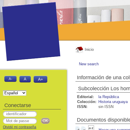
Inicio
New search
Información de una co
A-
A
A+
Subcolección Los ho
Editorial:
la República
Colección:
Historia uruguaya
Conectarse
ISSN:
sin ISSN
Documentos disponibles
Olvidé mi contraseña
Hacer una sugeren